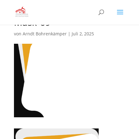
Mask-09
von
Arndt Bohrenkämper
|
Juli 2, 2025