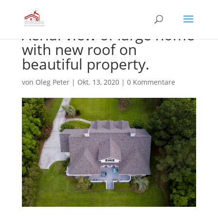
Aerial view of large home
with new roof on
beautiful property.
von
Oleg Peter
|
Okt. 13, 2020
|
0 Kommentare